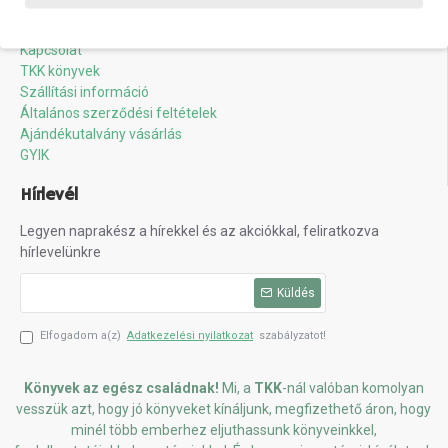
Információk
Kapcsolat
TKK könyvek
Szállítási információ
Általános szerződési feltételek
Ajándékutalvány vásárlás
GYIK
Hírlevél
Legyen naprakész a hírekkel és az akciókkal, feliratkozva
hírlevelünkre
Küldés
Elfogadom a(z)
Adatkezelési nyilatkozat
szabályzatot!
Könyvek az egész családnak!
Mi, a
TKK
-nál valóban komolyan
vesszük azt, hogy jó könyveket kínáljunk, megfizethető áron, hogy
minél több emberhez eljuthassunk könyveinkkel,