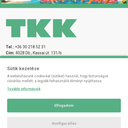
Tel.:
+36 30 218 52 31
Cím:
4028 Db., Kassai út. 131/b
E-mail:
info@tkkonline.hu
Sütik kezelése
A webáruházunk cookie-kat (sütiket) használ, hogy biztonságos
vásárlás mellett, a legjobb felhasználói élményt nyújthassa.
Fiókom
További információk
Fiókom
Korábbi megrendeléseim
Elfogadom
Adataim kezelése
Adatvédelem
Hírlevél
Konfigurállás