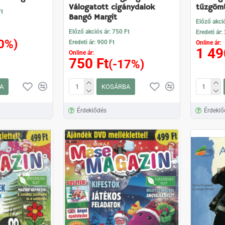
Válogatott cigánydalok
tűzgöm
Ft
Bangó Margit
Előző akció
Előző akciós ár: 750 Ft
Eredeti ár:
0%)
Eredeti ár: 900 Ft
Online ár:
1 49
Online ár:
750 Ft
(-17%)
A
KOSÁRBA
Érdeklődés
Érdeklő