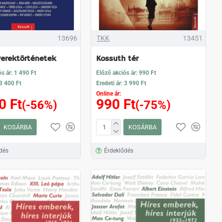
13696
TKK
13451
yerektörténetek
Kossuth tér
s ár: 1 490 Ft
Előző akciós ár: 990 Ft
 3 400 Ft
Eredeti ár: 3 990 Ft
Online ár:
0 Ft
990 Ft
(-56%)
(-75%)
KOSÁRBA
KOSÁRBA
dés
Érdeklődés