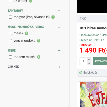
az ember
2
TANTÁRGY
magyar (írás, olvasás is)
1
TKK
MESE, MONDÓKA, VERS?
100 híres mond
mesék
4
Előző akciós ár: 1 49
Eredeti ár: 3 990 Ft
vers, mondóka
2
Online ár:
1 490 Ft
(
MESE
modern mesék
3
KOSÁRB
CIMKÉK
Érdeklődés