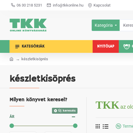
06 30 218 5231
info@tkkonline.hu
Kapcsolat
Kategória
KATEGÓRIÁK
NYITÓLAP
készletkisöprés
készletkisöprés
Milyen könyvet keresel?
TKK
az ol
Új keresés
ÁR
Termé