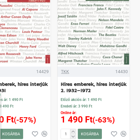
14429
TKK
14430
berek, híres interjúk
Híres emberek, híres interjúk
931
2. 1932–1972
s ár: 1 490 Ft
Előző akciós ár: 1 490 Ft
 3 490 Ft
Eredeti ár: 3 990 Ft
Online ár:
0 Ft
1 490 Ft
(-57%)
(-63%)
KOSÁRBA
KOSÁRBA