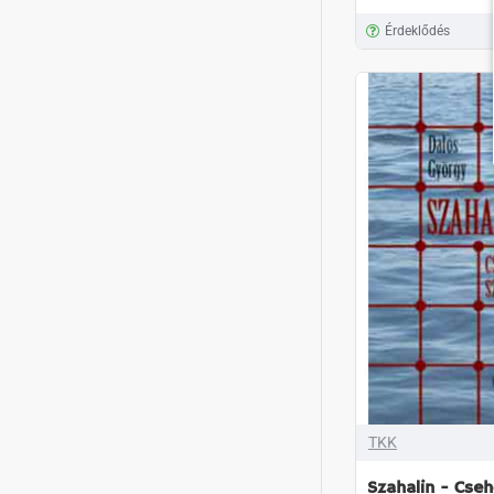
Érdeklődés
TKK
Szahalin - Cseh