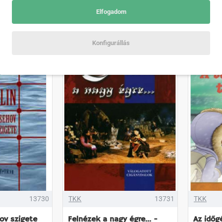
Elfogadom
Érdeklődés
Érdeklő
Konfigurállás
13730
TKK
13731
TKK
ov szigete
Felnézek a nagy égre... -
Az időg