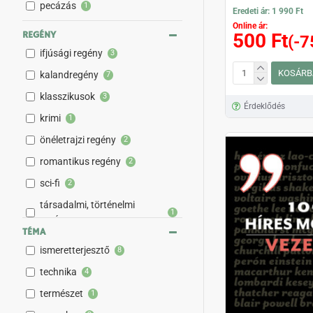
pecázás
1
Eredeti ár: 1 990 Ft
Online ár:
REGÉNY
500 Ft
(-7
ifjúsági regény
3
KOSÁRB
kalandregény
7
klasszikusok
3
Érdeklődés
krimi
1
önéletrajzi regény
2
romantikus regény
2
sci-fi
2
társadalmi, történelmi
1
regény
TÉMA
thriller
3
ismeretterjesztő
8
technika
4
természet
1