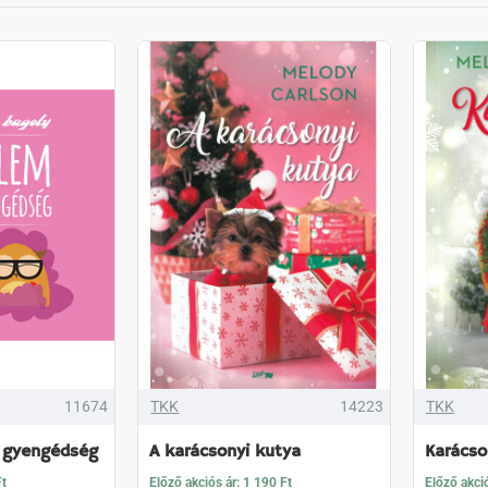
11674
TKK
14223
TKK
, gyengédség
A karácsonyi kutya
Karácso
Ft
Előző akciós ár: 1 190 Ft
Előző akció