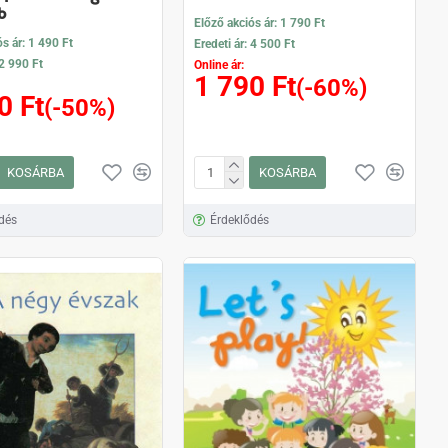
b
Előző akciós ár: 1 790 Ft
s ár: 1 490 Ft
Eredeti ár: 4 500 Ft
 2 990 Ft
Online ár:
1 790 Ft
(-60%)
0 Ft
(-50%)
KOSÁRBA
KOSÁRBA
dés
Érdeklődés