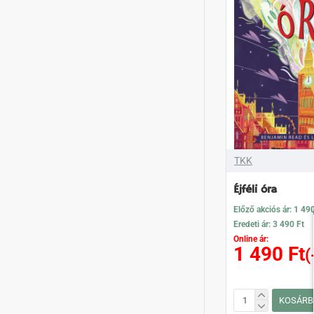
TKK
Éjféli óra
Előző akciós ár: 1 49
Eredeti ár: 3 490 Ft
Online ár:
1 490 Ft
(
KOSÁRB