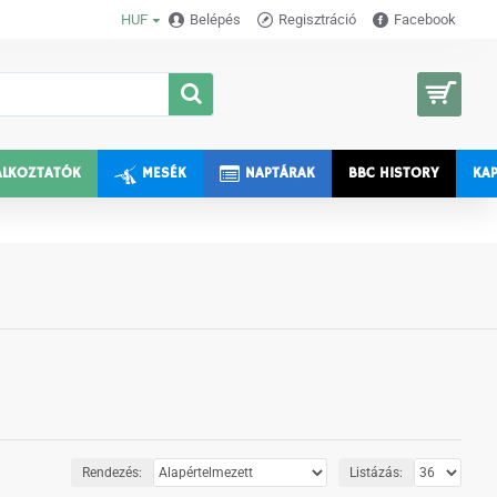
HUF
Belépés
Regisztráció
Facebook
0 termék - 0 Ft
ALKOZTATÓK
MESÉK
NAPTÁRAK
BBC HISTORY
KA
Rendezés:
Listázás: