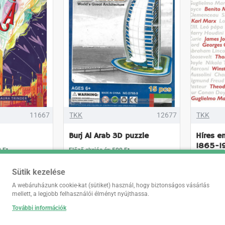
11667
TKK
12677
TKK
Burj Al Arab 3D puzzle
Híres em
1865-1
0 Ft
Előző akciós ár: 500 Ft
Előző akció
Eredeti ár: 895 Ft
Sütik kezelése
Eredeti ár:
Online ár:
500 Ft
-57%)
(-44%)
Online ár:
A webáruházunk cookie-kat (sütiket) használ, hogy biztonságos vásárlás
1 49
mellett, a legjobb felhasználói élményt nyújthassa.
További információk
A
KOSÁRBA