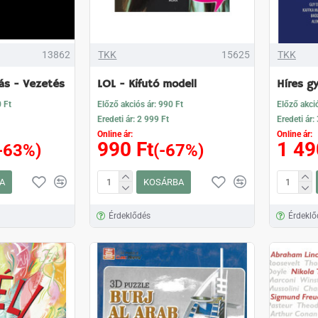
13862
TKK
15625
TKK
ás - Vezetés
LOL - Kifutó modell
Híres g
0 Ft
Előző akciós ár: 990 Ft
Előző akció
Eredeti ár: 2 999 Ft
Eredeti ár:
Online ár:
Online ár:
990 Ft
1 49
-63%)
(-67%)
A
KOSÁRBA
Érdeklődés
Érdeklő