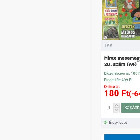
TKK
Mirax mesemag
20. szám (A4)
Előző akciós ár: 180 
Eredeti ár: 499 Ft
Online ár:
180 Ft
(-6
KOSÁRB
Érdeklődés