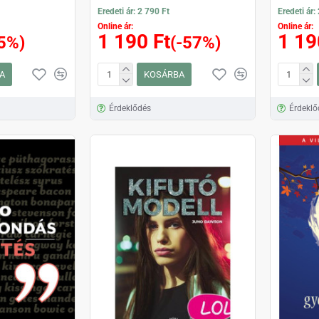
Eredeti ár: 2 790 Ft
Eredeti ár:
Online ár:
Online ár:
1 190 Ft
1 19
5%)
(-57%)
A
KOSÁRBA
Érdeklődés
Érdeklő