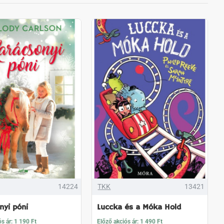
14224
TKK
13421
nyi póni
Luccka ​és a Móka Hold
s ár: 1 190 Ft
Előző akciós ár: 1 490 Ft