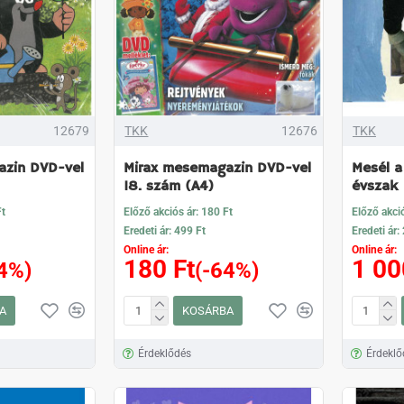
12679
TKK
12676
TKK
azin DVD-vel
Mirax mesemagazin DVD-vel
Mesél a
18. szám (A4)
évszak
Ft
Előző akciós ár: 180 Ft
Előző akció
Eredeti ár: 499 Ft
Eredeti ár:
Online ár:
Online ár:
180 Ft
1 00
4%)
(-64%)
A
KOSÁRBA
Érdeklődés
Érdeklő