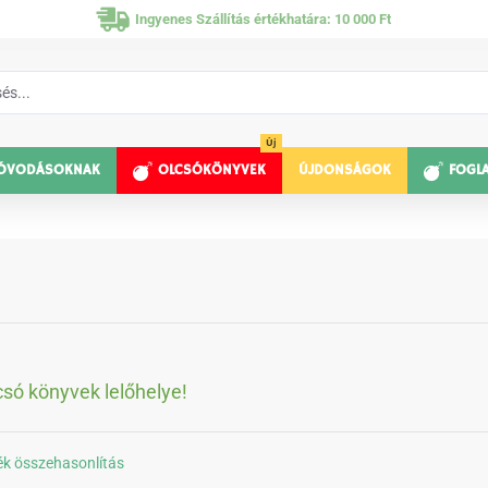
Ingyenes Szállítás értékhatára: 10 000 Ft
Új
ÓVODÁSOKNAK
OLCSÓKÖNYVEK
ÚJDONSÁGOK
FOGL
csó könyvek lelőhelye!
k összehasonlítás