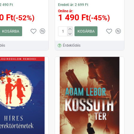
 2 490 Ft
Eredeti ár: 2 699 Ft
Online ár:
0 Ft
1 490 Ft
(-52%)
(-45%)
KOSÁRBA
KOSÁRBA
dés
Érdeklődés