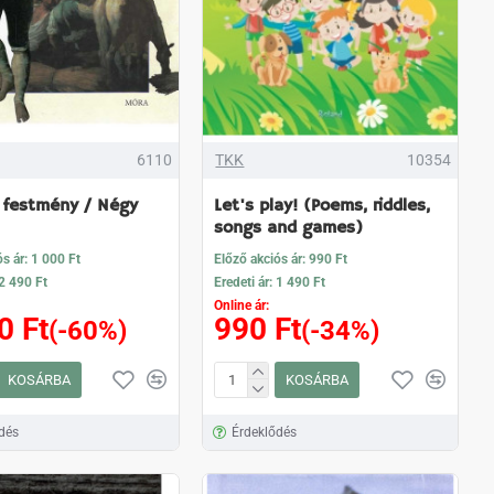
6110
TKK
10354
 festmény / Négy
Let's play! (Poems, riddles,
songs and games)
s ár: 1 000 Ft
Előző akciós ár: 990 Ft
 2 490 Ft
Eredeti ár: 1 490 Ft
Online ár:
0 Ft
990 Ft
(-60%)
(-34%)
KOSÁRBA
KOSÁRBA
dés
Érdeklődés