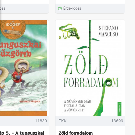
dés
Érdeklődés
11830
TKK
13699
ép 5. - A tunguszkai
Zöld forradalom