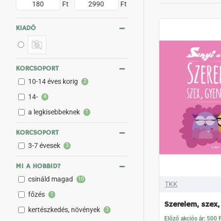
Ft
Ft
KIADÓ
KORCSOPORT
10-14 éves korig
2
14-
4
a legkisebbeknek
1
KORCSOPORT
3-7 évesek
3
MI A HOBBID?
csináld magad
10
TKK
főzés
1
Szerelem, szex
kertészkedés, növények
3
Előző akciós ár: 500 