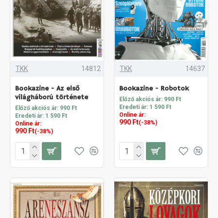
TKK
14812
TKK
14637
Bookazine - Az első
Bookazine - Robotok
világháború története
Előző akciós ár: 990 Ft
Eredeti ár: 1 590 Ft
Előző akciós ár: 990 Ft
Online ár:
Eredeti ár: 1 590 Ft
990 Ft
(-38%)
Online ár:
990 Ft
(-38%)