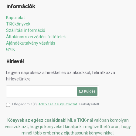
Információk
Kapcsolat
TKK könyvek
Szállítási információ
Általános szerződési feltételek
Ajándékutalvány vásárlás
GYIK
Hírlevél
Legyen naprakész a hírekkel és az akciókkal, feliratkozva
hírlevelünkre
Küldés
Elfogadom a(z)
Adatkezelési nyilatkozat
szabályzatot!
Könyvek az egész családnak!
Mi, a
TKK
-nál valóban komolyan
vesszük azt, hogy jó könyveket kínáljunk, megfizethető áron, hogy
minél több emberhez eljuthassunk könyveinkkel,