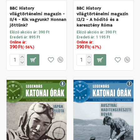
BBC History
BBC History
világtörténelmi magazin -
világtörténelmi magazin
11/4 - Kik vagyunk? Honnan
12/2 - A hódító és a
jöttünk?
keresztény Róma
Előző akciós ár: 390 Ft
Előző akciós ár: 390 Ft
Eredeti ár: 895 Ft
Eredeti ár: 1 195 Ft
Online ár:
Online ár:
390 Ft
390 Ft
(-56%)
(-67%)