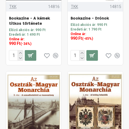
TKK
14816
TKK
14815
Bookazine - A kémek
Bookazine - Drónok
titkos története
Előző akciós ár: 990 Ft
Eredeti ár: 1 790 Ft
Előző akciós ár: 990 Ft
Online ár:
Eredeti ár: 1 490 Ft
990 Ft
(-45%)
Online ár:
990 Ft
(-34%)