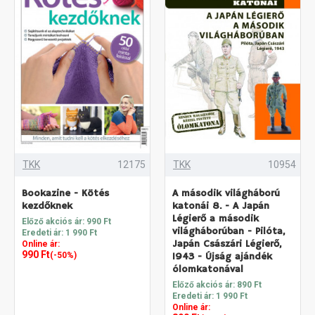
TKK
12175
TKK
10954
Bookazine - Kötés
A második világháború
kezdőknek
katonái 8. - A Japán
Légierő a második
Előző akciós ár: 990 Ft
világháborúban - Pilóta,
Eredeti ár: 1 990 Ft
Japán Császári Légierő,
Online ár:
990 Ft
(-50%)
1943 - Újság ajándék
ólomkatonával
Előző akciós ár: 890 Ft
Eredeti ár: 1 990 Ft
Online ár: