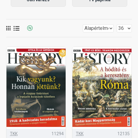
TKK
11294
TKK
12135