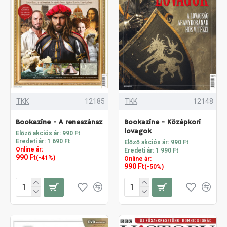
TKK
12185
TKK
12148
Bookazine - A reneszánsz
Bookazine - Középkori
lovagok
Előző akciós ár: 990 Ft
Eredeti ár: 1 690 Ft
Előző akciós ár: 990 Ft
Online ár:
Eredeti ár: 1 990 Ft
990 Ft
(-41%)
Online ár:
990 Ft
(-50%)