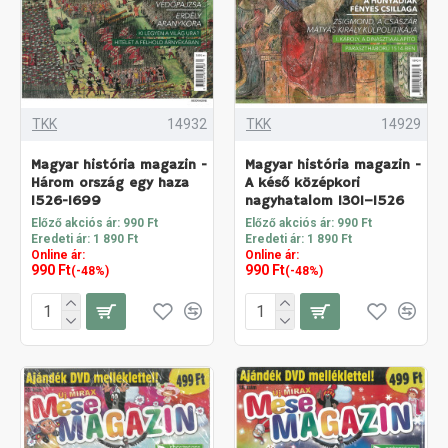
TKK
14932
TKK
14929
Magyar história magazin -
Magyar história magazin -
Három ország egy haza
A késő középkori
1526-1699
nagyhatalom 1301–1526
Előző akciós ár: 990 Ft
Előző akciós ár: 990 Ft
Eredeti ár: 1 890 Ft
Eredeti ár: 1 890 Ft
Online ár:
Online ár:
990 Ft
990 Ft
(-48%)
(-48%)