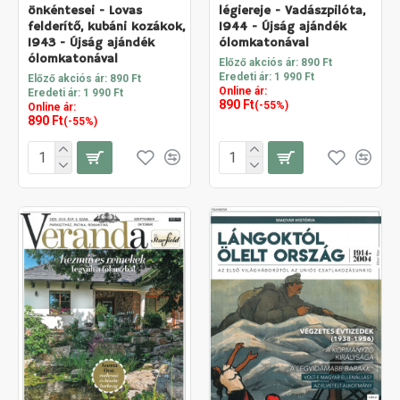
önkéntesei - Lovas
légiereje - Vadászpilóta,
felderítő, kubáni kozákok,
1944 - Újság ajándék
1943 - Újság ajándék
ólomkatonával
ólomkatonával
Előző akciós ár: 890 Ft
Eredeti ár: 1 990 Ft
Előző akciós ár: 890 Ft
Online ár:
Eredeti ár: 1 990 Ft
890 Ft
(-55%)
Online ár:
890 Ft
(-55%)