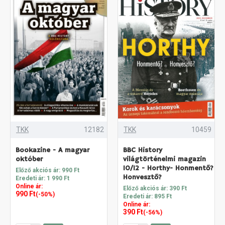
TKK
12182
TKK
10459
Bookazine - A magyar
BBC History
október
világtörténelmi magazin
10/12 - Horthy- Honmentő?
Előző akciós ár: 990 Ft
Honvesztő?
Eredeti ár: 1 990 Ft
Online ár:
Előző akciós ár: 390 Ft
990 Ft
(-50%)
Eredeti ár: 895 Ft
Online ár:
390 Ft
(-56%)