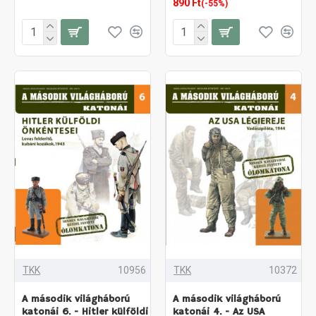
890 Ft
(-55%)
TKK
10956
TKK
10372
A második világháború
A második világháború
katonái 6. - Hitler külföldi
katonái 4. - Az USA