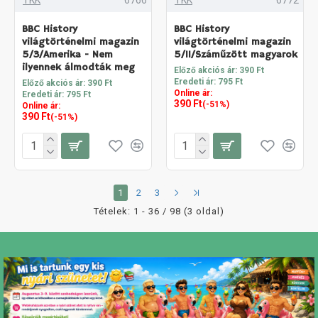
BBC History
BBC History
világtörténelmi magazin
világtörténelmi magazin
5/3/Amerika - Nem
5/11/Száműzött magyarok
ilyennek álmodták meg
Előző akciós ár: 390 Ft
Eredeti ár: 795 Ft
Előző akciós ár: 390 Ft
Online ár:
Eredeti ár: 795 Ft
390 Ft
(-51%)
Online ár:
390 Ft
(-51%)
1
2
3
Tételek: 1 - 36 / 98 (3 oldal)