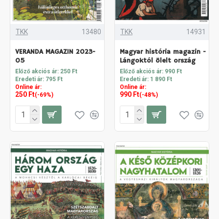
TKK
13480
TKK
14931
VERANDA MAGAZIN 2023-
Magyar história magazin -
05
Lángoktól ölelt ország
Előző akciós ár: 250 Ft
Előző akciós ár: 990 Ft
Eredeti ár: 795 Ft
Eredeti ár: 1 890 Ft
Online ár:
Online ár:
250 Ft
990 Ft
(-69%)
(-48%)