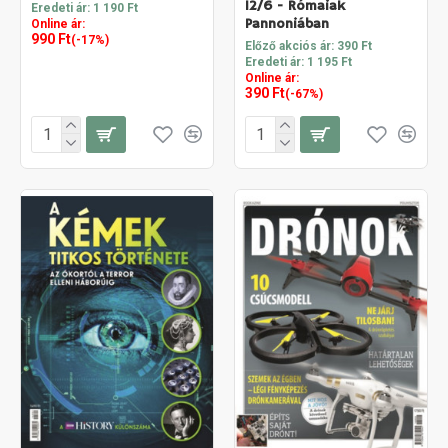
12/6 - Rómaiak
Eredeti ár: 1 190 Ft
Pannoniában
Online ár:
990 Ft
(-17%)
Előző akciós ár: 390 Ft
Eredeti ár: 1 195 Ft
Online ár:
390 Ft
(-67%)