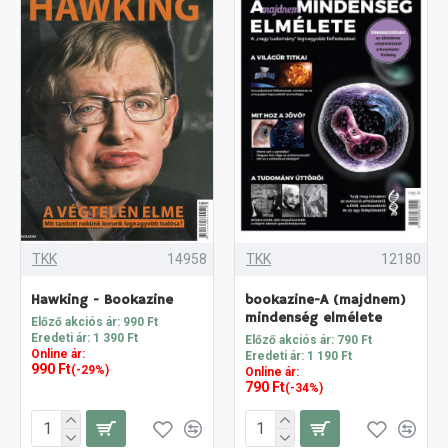
TKK
14958
TKK
12180
Hawking - Bookazine
bookazine-A (majdnem)
mindenség elmélete
Előző akciós ár: 990 Ft
Eredeti ár: 1 390 Ft
Előző akciós ár: 790 Ft
Online ár:
Eredeti ár: 1 190 Ft
990 Ft
(-29%)
Online ár:
790 Ft
(-34%)