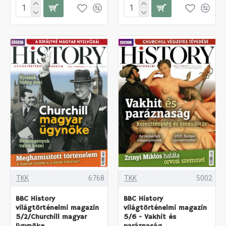
TKK
6768
TKK
5002
BBC History
BBC History
világtörténelmi magazin
világtörténelmi magazin
5/2/Churchill magyar
5/6 - Vakhit és
ügynöke
paráznaság