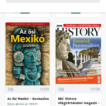
TKK
12230
TKK
13158
Az ősi Mexikó - Bookazine
BBC History
világtörténelmi magazin -
Előző akciós ár: 990 Ft