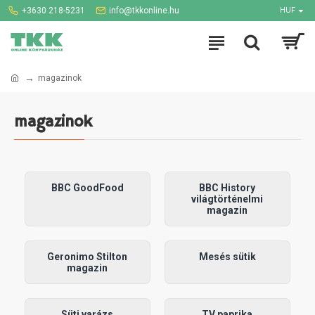
+3630 218-5231
info@tkkonline.hu
HUF
magazinok
magazinok
BBC GoodFood
BBC History
világtörténelmi
magazin
Geronimo Stilton
Mesés sütik
magazin
Süti varázs
TV paprika