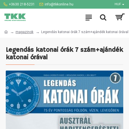
+3630 218-5231
info@tkkonline.hu
HUF
magazinok
Legendás katonai órák 7 szám+ajándék katonai órával
Legendás katonai órák 7 szám+ajándék
katonai órával