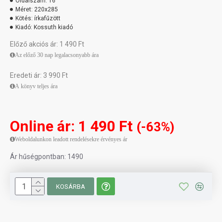
Oldalszám:
16
Méret:
220x285
Kötés:
írkafűzött
Kiadó:
Kossuth kiadó
Előző akciós ár: 1 490 Ft
Az előző 30 nap legalacsonyabb ára
Eredeti ár: 3 990 Ft
A könyv teljes ára
Online ár: 1 490 Ft
(-63%)
Weboldalunkon leadott rendelésekre érvényes ár
Ár hűségpontban: 1490
KOSÁRBA