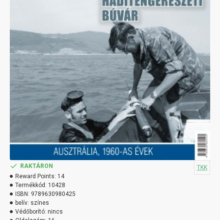
RAKTÁRON
TKK
Reward Points:
14
Termékkód:
10428
ISBN:
9789630980425
belív:
színes
Védőborító:
nincs