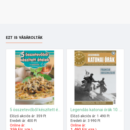
EZT IS VÁSÁROLTÁK
5 összetevőből készített ételek - Receptek a Nagyitól 15.
Legendás katonai órák 10. szám+ajándék katonai órával
Előző akciós ár: 359 Ft
Előző akciós ár: 1 490 Ft
Eredeti ár: 400 Ft
Eredeti ár: 3 990 Ft
Online ár:
Online ár:
359 Ft
1 490 Ft
(-10%)
(-63%)