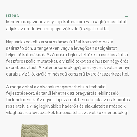
LEÍRÁS
Minden magazinhoz egy-egy katonai óra valósághű másolatát
adjuk,
az eredetivel megegyező kivitelű szíjjal, csattal.
Napjaink kedvelt karórái számos újítást köszönhetnek a
szárazföldön, a tengereken vagy a levegőben szolgálatot
teljesítő katonáknak. Számukra fejlesztették ki a csuklószíjat, a
foszforeszkáló mutatókat, a vízálló tokot és a huszonnégy órás
számbeosztást. A katonai karórák gyűjteményének valamennyi
darabja vízálló, kiváló minőségű korszerű kvarc óraszerkezettel.
A magazinból az olvasók megismerhetik a technikai
fejlesztéseket, és tanúi lehetnek az óragyártás lebilincselő
történelmének. Az egyes lapszámok bemutatják az órák pontos
részleteit, a világ legkiválóbb haderőit és alakulatait a második
világháborús lövészárkok harcosaitól a szovjet kozmonautákig.