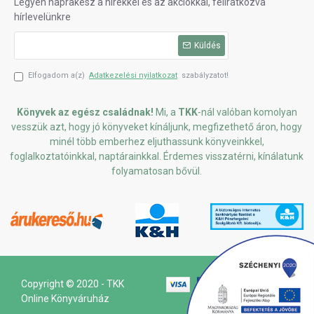
Legyen naprakész a hírekkel és az akciókkal, feliratkozva
hírlevelünkre
Küldés
Elfogadom a(z)
Adatkezelési nyilatkozat
szabályzatot!
Könyvek az egész családnak!
Mi, a
TKK
-nál valóban komolyan
vesszük azt, hogy jó könyveket kínáljunk, megfizethető áron, hogy
minél több emberhez eljuthassunk könyveinkkel,
foglalkoztatóinkkal, naptárainkkal. Érdemes visszatérni, kínálatunk
folyamatosan bővül.
Copyright © 2020 - TKK
Online Könyváruház