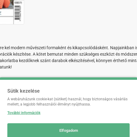
etre kel modern művészeti formaként és kikapcsolódásként. Napjainkban i
orációk készítése. A kötet bemutat minden szükséges eszközt és módszer
yakorlatba kezdőknek szánt darabok elkészítésével, könnyen érthető minta
atunk!
Sütik kezelése
A webáruházunk cookie-kat (sütiket) használ, hogy biztonságos vásárlás
mellett, a legjobb felhasználói élményt nyújthassa.
További információk
Elfogadom