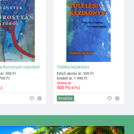
 a Borostyán teázóból
Túlélési kézikönyv
ár: 500 Ft
Előző akciós ár: 500 Ft
 700 Ft
Eredeti ár: 1 498 Ft
Online ár:
500 Ft
%)
(-67%)
Kosárba