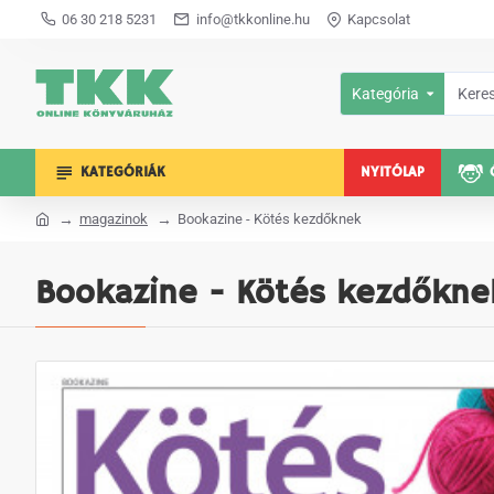
06 30 218 5231
info@tkkonline.hu
Kapcsolat
Kategória
KATEGÓRIÁK
NYITÓLAP
magazinok
Bookazine - Kötés kezdőknek
Bookazine - Kötés kezdőkne