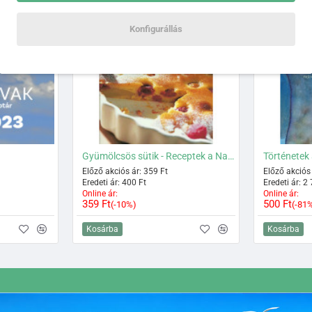
Konfigurállás
Gyümölcsös sütik - Receptek a Nagyitól 9.
Történetek
Előző akciós ár: 359 Ft
Előző akciós 
Eredeti ár: 400 Ft
Eredeti ár: 2
Online ár:
Online ár:
359 Ft
500 Ft
(-10%)
(-81
Kosárba
Kosárba