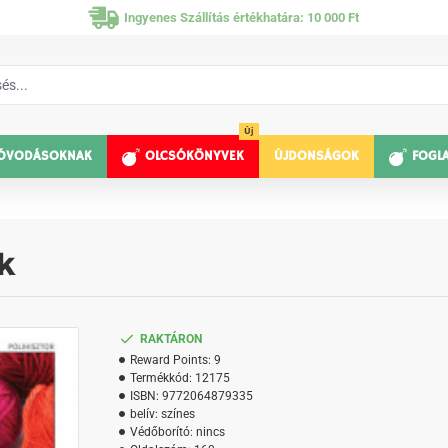
Ingyenes Szállítás értékhatára: 10 000 Ft
Új
ÓVODÁSOKNAK
OLCSÓKÖNYVEK
ÚJDONSÁGOK
FOGL
k
RAKTÁRON
Reward Points:
9
Termékkód:
12175
ISBN:
9772064879335
belív:
színes
Védőborító:
nincs