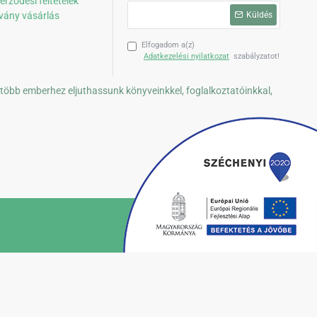
erződési feltételek
vány vásárlás
Küldés
Elfogadom a(z)
Adatkezelési nyilatkozat
szabályzatot!
 több emberhez eljuthassunk könyveinkkel, foglalkoztatóinkkal,