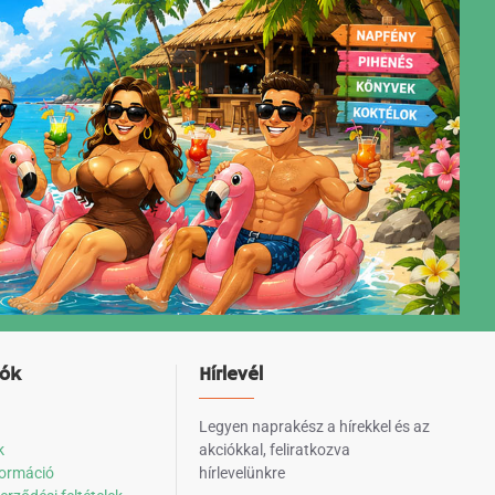
iók
Hírlevél
Legyen naprakész a hírekkel és az
k
akciókkal, feliratkozva
nformáció
hírlevelünkre