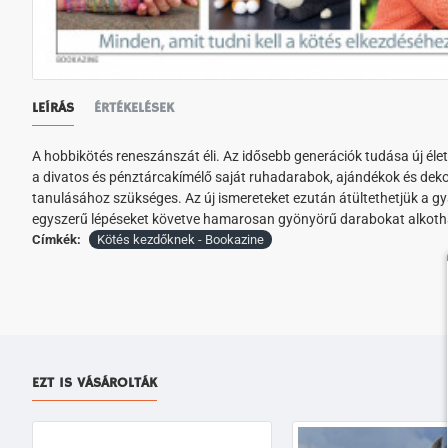
LEÍRÁS
ÉRTÉKELÉSEK
A hobbikötés reneszánszát éli. Az idősebb generációk tudása új él
a divatos és pénztárcakímélő saját ruhadarabok, ajándékok és dek
tanulásához szükséges. Az új ismereteket ezután átültethetjük a g
egyszerű lépéseket követve hamarosan gyönyörű darabokat alkoth
Címkék:
Kötés kezdőknek - Bookazine
EZT IS VÁSÁROLTÁK