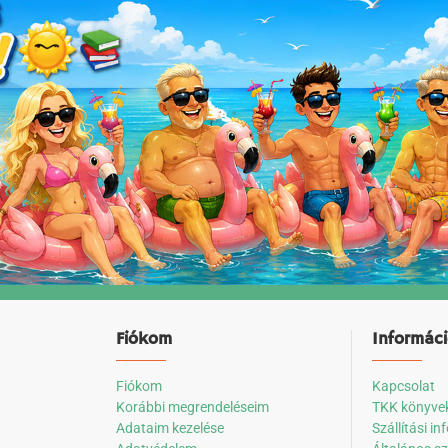
Fiókom
Informác
Fiókom
Kapcsolat
Korábbi megrendeléseim
TKK könyve
Adataim kezelése
Szállítási i