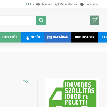
HUF
Belépés
Regisztráció
Facebook
0 termék - 0 Ft
ALKOZTATÓK
MESÉK
NAPTÁRAK
BBC HISTORY
KA
TKK