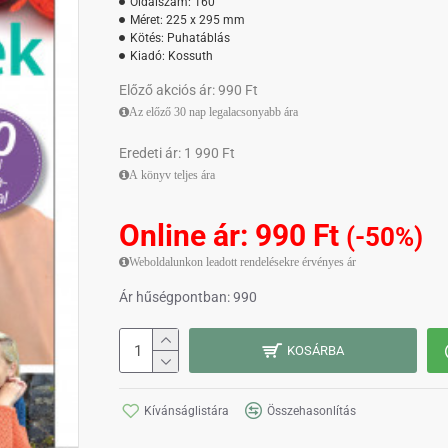
Oldalszám:
160
Méret:
225 x 295 mm
Kötés:
Puhatáblás
Kiadó:
Kossuth
Előző akciós ár: 990 Ft
Az előző 30 nap legalacsonyabb ára
Eredeti ár: 1 990 Ft
A könyv teljes ára
Online ár: 990 Ft
(-50%)
Weboldalunkon leadott rendelésekre érvényes ár
Ár hűségpontban: 990
KOSÁRBA
Kívánságlistára
Összehasonlítás