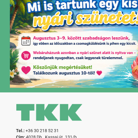
Tel.:
+36 30 218 52 31
Cím:
4028 Db., Kassai út. 131/b