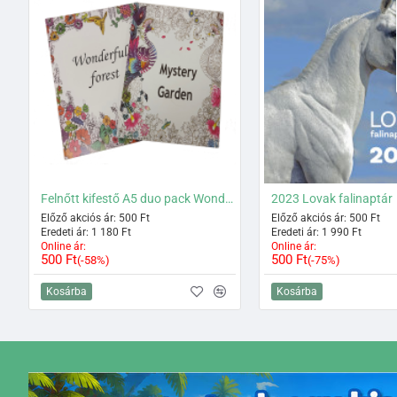
Felnőtt kifestő A5 duo pack Wonderful forest/Mystery garden
2023 Lovak falinaptár
Előző akciós ár: 500 Ft
Előző akciós ár: 500 Ft
Eredeti ár: 1 180 Ft
Eredeti ár: 1 990 Ft
Online ár:
Online ár:
500 Ft
500 Ft
(-58%)
(-75%)
Kosárba
Kosárba