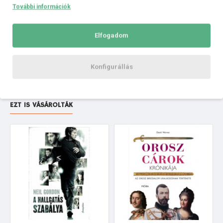
ÉRTÉKELÉSEK
További információk
Címkék:
OXEN - Akasztott kutyák
Elfogadom
Konfigurállás
EZT IS VÁSÁROLTÁK