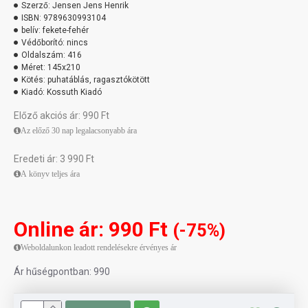
Szerző:
Jensen Jens Henrik
ISBN:
9789630993104
belív:
fekete-fehér
Védőborító:
nincs
Oldalszám:
416
Méret:
145x210
Kötés:
puhatáblás, ragasztókötött
Kiadó:
Kossuth Kiadó
Előző akciós ár: 990 Ft
Az előző 30 nap legalacsonyabb ára
Eredeti ár: 3 990 Ft
A könyv teljes ára
Online ár: 990 Ft
(-75%)
Weboldalunkon leadott rendelésekre érvényes ár
Ár hűségpontban: 990