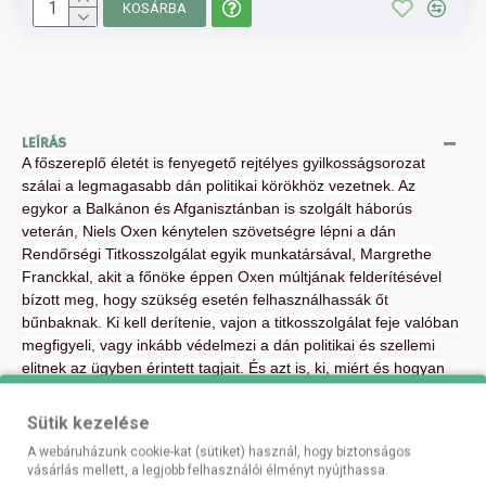
KOSÁRBA
LEÍRÁS
A főszereplő életét is fenyegető rejtélyes gyilkosságsorozat
szálai a legmagasabb dán politikai körökhöz vezetnek. Az
egykor a Balkánon és Afganisztánban is szolgált háborús
veterán, Niels Oxen kénytelen szövetségre lépni a dán
Rendőrségi Titkosszolgálat egyik munkatársával, Margrethe
Franckkal, akit a főnöke éppen Oxen múltjának felderítésével
bízott meg, hogy szükség esetén felhasználhassák őt
bűnbaknak. Ki kell derítenie, vajon a titkosszolgálat feje valóban
megfigyeli, vagy inkább védelmezi a dán politikai és szellemi
elitnek az ügyben érintett tagjait. És azt is, ki, miért és hogyan
tünteti el sorra a bizonyítékokat, a tanúkat és néhány áldozat
holttestét!
Sütik kezelése
A webáruházunk cookie-kat (sütiket) használ, hogy biztonságos
vásárlás mellett, a legjobb felhasználói élményt nyújthassa.