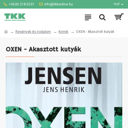
+3630 218-5231
info@tkkonline.hu
HUF
Regények és irodalom
Krimik
OXEN - Akasztott kutyák
OXEN - Akasztott kutyák