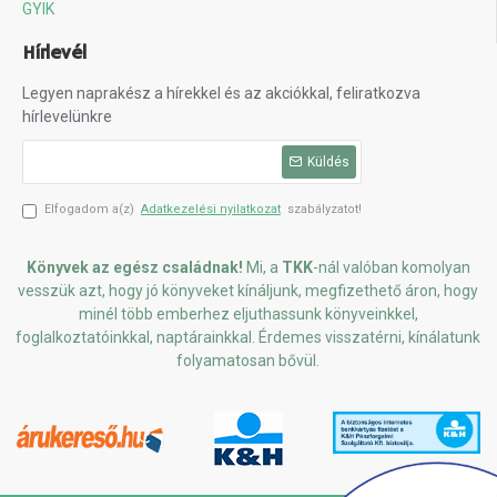
GYIK
Hírlevél
Legyen naprakész a hírekkel és az akciókkal, feliratkozva
hírlevelünkre
Küldés
Elfogadom a(z)
Adatkezelési nyilatkozat
szabályzatot!
Könyvek az egész családnak!
Mi, a
TKK
-nál valóban komolyan
vesszük azt, hogy jó könyveket kínáljunk, megfizethető áron, hogy
minél több emberhez eljuthassunk könyveinkkel,
foglalkoztatóinkkal, naptárainkkal. Érdemes visszatérni, kínálatunk
folyamatosan bővül.