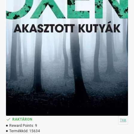
RAKTÁRON
TKK
Reward Points:
9
Termékkód:
15634