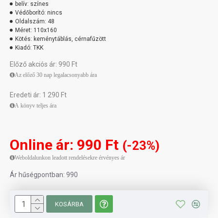
belív:
színes
Védőborító:
nincs
Oldalszám:
48
Méret:
110x160
Kötés:
keménytáblás, cérnafűzött
Kiadó:
TKK
Előző akciós ár: 990 Ft
Az előző 30 nap legalacsonyabb ára
Eredeti ár: 1 290 Ft
A könyv teljes ára
Online ár: 990 Ft
(-23%)
Weboldalunkon leadott rendelésekre érvényes ár
Ár hűségpontban: 990
KOSÁRBA