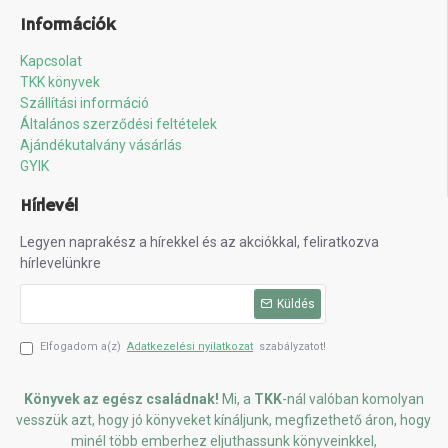
Információk
Kapcsolat
TKK könyvek
Szállítási információ
Általános szerződési feltételek
Ajándékutalvány vásárlás
GYIK
Hírlevél
Legyen naprakész a hírekkel és az akciókkal, feliratkozva
hírlevelünkre
Küldés
Elfogadom a(z)
Adatkezelési nyilatkozat
szabályzatot!
Könyvek az egész családnak!
Mi, a
TKK
-nál valóban komolyan
vesszük azt, hogy jó könyveket kínáljunk, megfizethető áron, hogy
minél több emberhez eljuthassunk könyveinkkel,