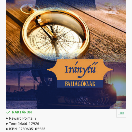
RAKTÁRON
TKK
Reward Points:
9
Termékkód:
12926
ISBN:
9789635102235