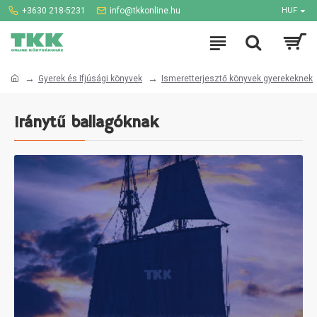
+3630 218-5231
info@tkkonline.hu
HUF
Gyerek és Ifjúsági könyvek
Ismeretterjesztő könyvek gyerekeknek
Iránytű ballagóknak