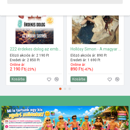
222 érdekes dolog az emberi testről
Hollósy Simon - A magyar festészet mesterei
Előző akciós ár: 2 190 Ft
Előző akciós ár: 890 Ft
Eredeti ár: 2 850 Ft
Eredeti ár: 1 690 Ft
Online ár:
Online ár:
2 190 Ft
890 Ft
(-23%)
(-47%)
Kosárba
Kosárba