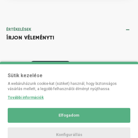
ÉRTÉKELÉSEK
ÍRJON VÉLEMÉNYT!
Címkék:
Iránytű ballagóknak
Sütik kezelése
A webáruházunk cookie-kat (sütiket) használ, hogy biztonságos
vásárlás mellett, a legjobb felhasználói élményt nyújthassa.
További információk
EZT IS VÁSÁROLTÁK
Elfogadom
Konfigurállás